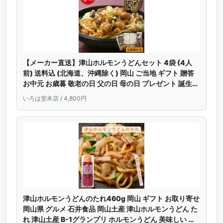
【メーカー直送】津山ホルモンうどんセット 4袋 (4人
前) 送料込 (北海道、沖縄除く) 岡山 ご当地 ギフト 贈答
お中元 お歳暮 敬老の日 父の日 母の日 プレゼント 誕生日
お土産 内祝い お返し 手土産 自宅用 おうちごはん 直送
いろは堂本店 / 4,800円
クリスマス 肉のことなら石井食品
津山ホルモンうどんのたれ460g 岡山 ギフト お取り寄せ
岡山県 グルメ 石井食品 岡山土産 津山ホルモンうどん た
れ 津山土産 B-1グランプリ ホルモンうどん 美味しい ロ