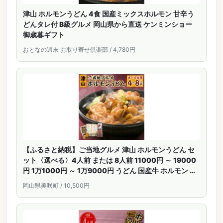
津山 ホルモンうどん 4食 国産ミックスホルモン 甘辛う
どんタレ付 B級グルメ 岡山県から直送 ケンミンショー
御歳暮ギフト
おとなの週末 お取り寄せ倶楽部 / 4,780円
【ふるさと納税】ご当地グルメ 津山 ホルモンうどん セ
ット〈選べる〉4人前 または 8人前 11000円 ～ 19000
円 1万1000円 ～ 1万9000円 うどん 国産牛 ホルモン 牛
ホルモン 肉 お肉 タレ付き 甘辛 冷凍 レシピ付き お取り
岡山県美咲町 / 10,500円
寄せ グルメ 岡山県 美咲町 送料無料