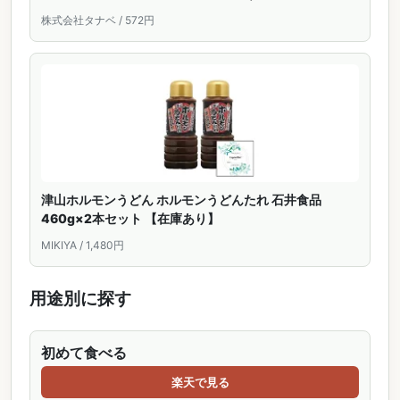
ングセラー 焼肉のたれ 焼きうどんのたれ 焼きうどん 帰
株式会社タナベ / 572円
省 手土産
津山ホルモンうどん ホルモンうどんたれ 石井食品
460g×2本セット 【在庫あり】
MIKIYA / 1,480円
用途別に探す
初めて食べる
楽天で見る