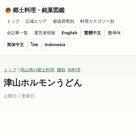
郷土料理・銘菓図鑑
トップ
広域エリア
都道府県別
料理カテゴリー別
全記事一覧
運営者情報
English
繁體中文
한국어
简体中文
ไทย
Indonesia
トップ
/
岡山県の郷土料理
,
麺類
,
肉料理
津山ホルモンうどん
公開日: / 更新日: