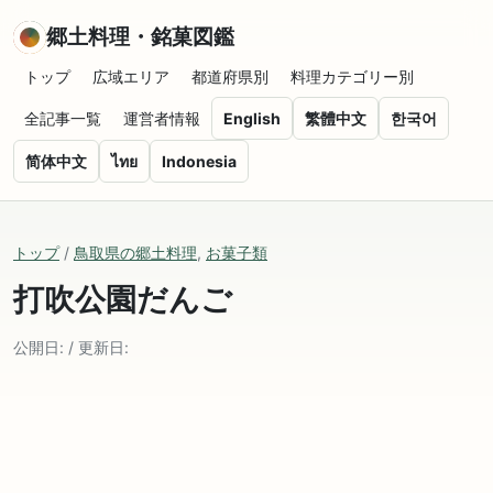
郷土料理・銘菓図鑑
トップ
広域エリア
都道府県別
料理カテゴリー別
全記事一覧
運営者情報
English
繁體中文
한국어
简体中文
ไทย
Indonesia
トップ
/
鳥取県の郷土料理
,
お菓子類
打吹公園だんご
公開日: / 更新日: