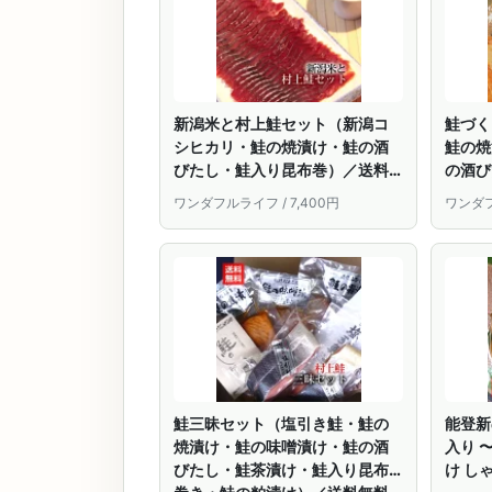
新潟米と村上鮭セット（新潟コ
鮭づく
シヒカリ・鮭の焼漬け・鮭の酒
鮭の焼
びたし・鮭入り昆布巻）／送料
の酒び
無料 鮭 鮭ギフト 米 コシヒカリ
昆布巻
ワンダフルライフ / 7,400円
ワンダフ
新潟 村上 新潟県 特産品 名産品
鮭ギフ
ギフト 贈答 お中元 お歳暮 お礼
潟県 
お祝い 内祝い 法事 お返し のし対
贈答 
応
内祝い
鮭三昧セット（塩引き鮭・鮭の
能登新
焼漬け・鮭の味噌漬け・鮭の酒
入り 
びたし・鮭茶漬け・鮭入り昆布
け し