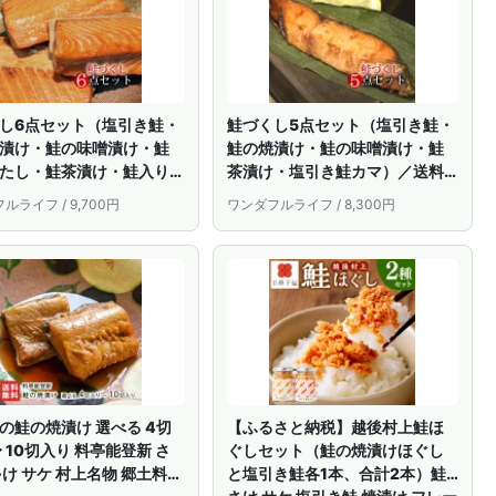
し6点セット（塩引き鮭・
鮭づくし5点セット（塩引き鮭・
漬け・鮭の味噌漬け・鮭
鮭の焼漬け・鮭の味噌漬け・鮭
たし・鮭茶漬け・鮭入り
茶漬け・塩引き鮭カマ）／送料
き）／送料無料 鮭 シャケ
無料 鮭 シャケ 鮭ギフト 水産品
ルライフ / 9,700円
ワンダフルライフ / 8,300円
ト 水産品 魚 新潟 村上 新
魚 新潟 村上 新潟県 村上市 特産
村上市 特産品 名産品 ギフト
品 名産品 ギフト 贈答 お中元 お
お中元 お歳暮 お礼 お祝い
歳暮 お礼 お祝い 内祝い 法事 お
 法事 お返し のし対応
返し のし対応
の鮭の焼漬け 選べる 4切
【ふるさと納税】越後村上鮭ほ
〜 10切入り 料亭能登新 さ
ぐしセット（鮭の焼漬けほぐし
ゃけ サケ 村上名物 郷土料理
と塩引き鮭各1本、合計2本）鮭