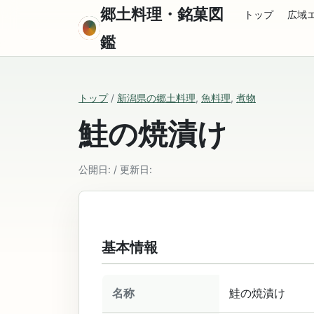
郷土料理・銘菓図
トップ
広域
鑑
トップ
/
新潟県の郷土料理
,
魚料理
,
煮物
鮭の焼漬け
公開日: / 更新日:
基本情報
名称
鮭の焼漬け