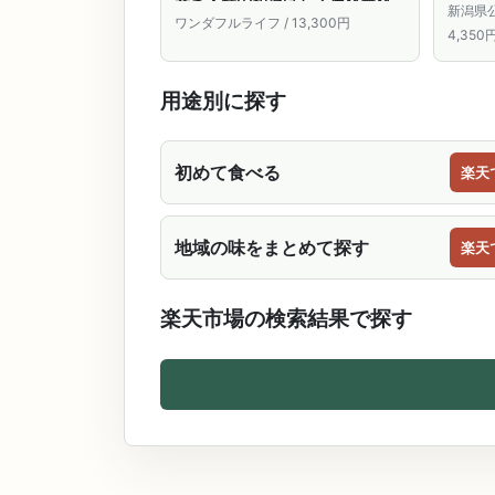
巻き・鮭の粕漬け）／送料無料
骨取り
新潟県公
鮭 シャケ 鮭ギフト 水産品 魚 新
ワンダフルライフ / 13,300円
菜 切
4,350
潟 村上 新潟県 村上市 特産品 名
生産者
産品 ギフト 贈答 お中元 お歳暮
レゼン
お礼 お祝い 内祝い 法事 お返し
用途別に探す
のし対応
初めて食べる
楽天
地域の味をまとめて探す
楽天
楽天市場の検索結果で探す