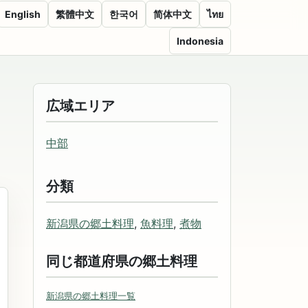
English
繁體中文
한국어
简体中文
ไทย
Indonesia
広域エリア
中部
分類
新潟県の郷土料理
,
魚料理
,
煮物
同じ都道府県の郷土料理
新潟県の郷土料理一覧