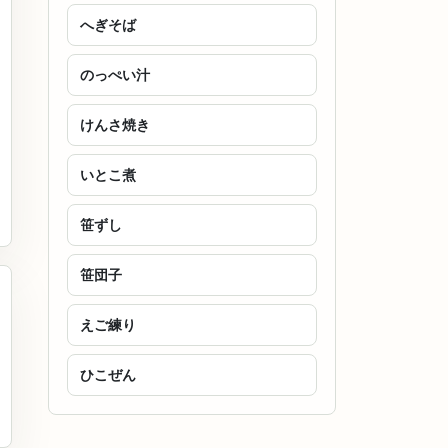
へぎそば
のっぺい汁
けんさ焼き
いとこ煮
笹ずし
笹団子
えご練り
ひこぜん