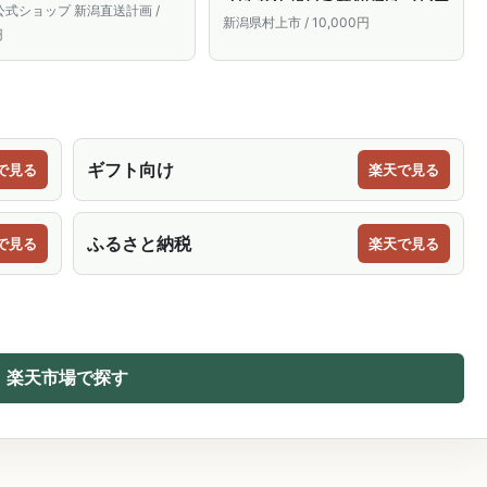
 骨なし おつまみ おかず 惣
さけ サケ 塩引き鮭 焼漬け フレー
式ショップ 新潟直送計画 /
り身 お土産 手土産 新潟県
ク ほぐし身 ビン詰め しお味 しょ
新潟県村上市 / 10,000円
円
直送 お取り寄せ ギフト プ
うゆ味 ふりかけ お取り寄せ グル
ト 贈り物 送料無料 お中元
メ 新潟県 村上市 送料無料
1066003
ギフト向け
で見る
楽天で見る
ふるさと納税
で見る
楽天で見る
楽天市場で探す