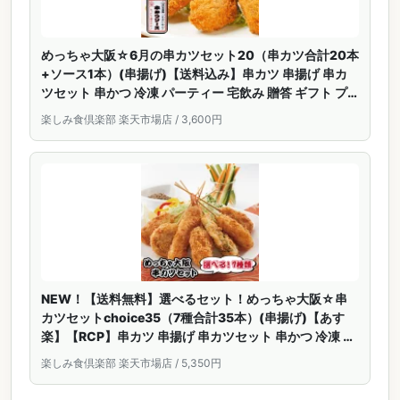
めっちゃ大阪☆6月の串カツセット20（串カツ合計20本
+ソース1本）(串揚げ)【送料込み】串カツ 串揚げ 串カ
ツセット 串かつ 冷凍 パーティー 宅飲み 贈答 ギフト プ
レゼント お歳暮 お中元
楽しみ食倶楽部 楽天市場店 / 3,600円
NEW！【送料無料】選べるセット！めっちゃ大阪☆串
カツセットchoice35（7種合計35本）(串揚げ)【あす
楽】【RCP】串カツ 串揚げ 串カツセット 串かつ 冷凍 パ
ーティー 宅飲み 贈答 ギフト プレゼント お歳暮 お中元
楽しみ食倶楽部 楽天市場店 / 5,350円