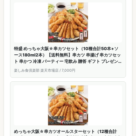
特盛 めっちゃ大阪☆串カツセット（10種合計50本+ソ
ース180ml2本）【送料無料】串カツ 串揚げ 串カツセッ
ト 串かつ 冷凍 パーティー 宅飲み 贈答 ギフト プレゼン
ト お歳暮 お中元
楽しみ食倶楽部 楽天市場店 / 7,000円
めっちゃ大阪☆串カツオールスターセット（12種合計