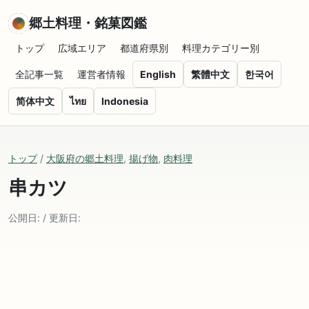
郷土料理・銘菓図鑑
トップ
広域エリア
都道府県別
料理カテゴリー別
全記事一覧
運営者情報
English
繁體中文
한국어
简体中文
ไทย
Indonesia
トップ
/
大阪府の郷土料理
,
揚げ物
,
肉料理
串カツ
公開日: / 更新日: