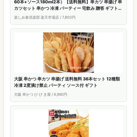
60本+ソース180ml2本）【送料無料】串カツ 串揚げ 串
カツセット 串かつ 冷凍 パーティー 宅飲み 贈答 ギフト
プレゼント お歳暮 お中元
楽しみ食倶楽部 楽天市場店 / 7,800円
大阪 串かつ 串カツ 串揚げ 送料無料 36本セット 12種類
冷凍 2度漬け禁止 パーティ ソース付 ギフト
大阪 串かつ ひ び き屋 / 6,990円