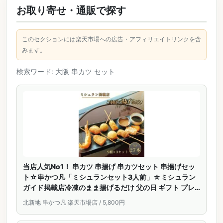
お取り寄せ・通販で探す
このセクションには楽天市場への広告・アフィリエイトリンクを含
みます。
検索ワード: 大阪 串カツ セット
当店人気No1！ 串カツ 串揚げ 串カツセット 串揚げセッ
ト☆串かつ凡「ミシュランセット3人前」☆ミシュラン
ガイド掲載店冷凍のまま揚げるだけ 父の日 ギフト プレ
ゼント 贈り物 御祝い お取り寄せ 惣菜 お中元
北新地 串かつ凡 楽天市場店 / 5,800円