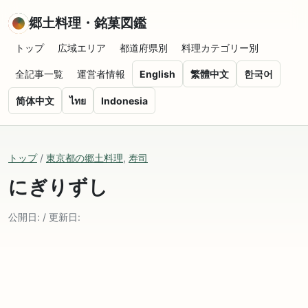
郷土料理・銘菓図鑑
トップ
広域エリア
都道府県別
料理カテゴリー別
全記事一覧
運営者情報
English
繁體中文
한국어
简体中文
ไทย
Indonesia
トップ
/
東京都の郷土料理
,
寿司
にぎりずし
公開日: / 更新日: