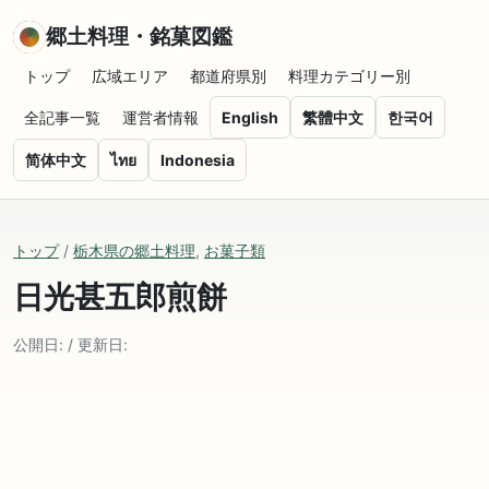
郷土料理・銘菓図鑑
トップ
広域エリア
都道府県別
料理カテゴリー別
全記事一覧
運営者情報
English
繁體中文
한국어
简体中文
ไทย
Indonesia
トップ
/
栃木県の郷土料理
,
お菓子類
日光甚五郎煎餅
公開日: / 更新日: