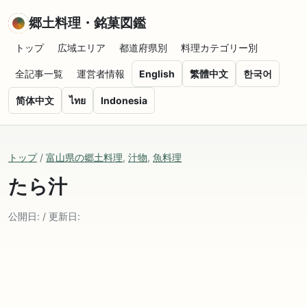
郷土料理・銘菓図鑑
トップ
広域エリア
都道府県別
料理カテゴリー別
全記事一覧
運営者情報
English
繁體中文
한국어
简体中文
ไทย
Indonesia
トップ
/
富山県の郷土料理
,
汁物
,
魚料理
たら汁
公開日: / 更新日: