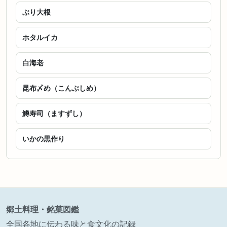
ぶり大根
ホタルイカ
白海老
昆布〆め（こんぶしめ）
鱒寿司（ますずし）
いかの黒作り
郷土料理・銘菓図鑑
全国各地に伝わる味と食文化の記録