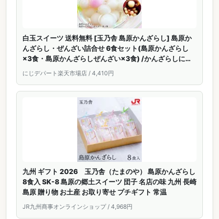
白玉スイーツ 送料無料 [玉乃舎 島原かんざらし] 島原か
んざらし・ぜんざい詰合せ 6食セット(島原かんざらし
×3食・島原かんざらしぜんざい×3食) /かんざらしに恋
して おしるこ スイーツ 和菓子 長崎県 お取り寄せスイー
にじデパート楽天市場店 / 4,410円
ツ 産直
九州 ギフト 2026 玉乃舎（たまのや） 島原かんざらし
8食入 SK-8 島原の郷土スイーツ 団子 名店の味 九州 長崎
島原 贈り物 お土産 お取り寄せ プチギフト 常温
JR九州商事オンラインショップ / 4,968円