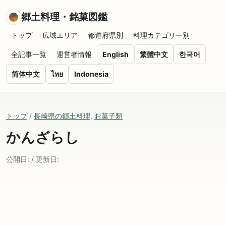
郷土料理・銘菓図鑑
トップ
広域エリア
都道府県別
料理カテゴリー別
全記事一覧
運営者情報
English
繁體中文
한국어
简体中文
ไทย
Indonesia
トップ
/
長崎県の郷土料理
,
お菓子類
かんざらし
公開日: / 更新日: