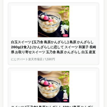
白玉スイーツ [玉乃舎 島原かんざらし] 島原 かんざらし
260g(2食入) /かんざらしに恋して スイーツ 和菓子 長崎
県 お取り寄せスイーツ 玉乃舎 島原 かんざらし 白玉 産直
にじデパート楽天市場店 / 1,590円