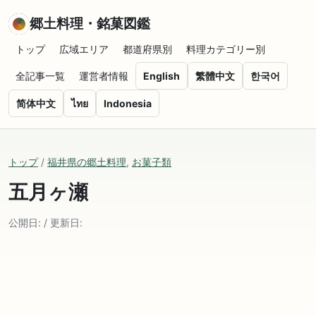
郷土料理・銘菓図鑑
トップ
広域エリア
都道府県別
料理カテゴリー別
全記事一覧
運営者情報
English
繁體中文
한국어
简体中文
ไทย
Indonesia
トップ
/
福井県の郷土料理
,
お菓子類
五月ヶ瀬
公開日: / 更新日: