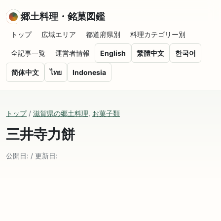
郷土料理・銘菓図鑑
トップ
広域エリア
都道府県別
料理カテゴリー別
全記事一覧
運営者情報
English
繁體中文
한국어
简体中文
ไทย
Indonesia
トップ
/
滋賀県の郷土料理
,
お菓子類
三井寺力餅
公開日: / 更新日: