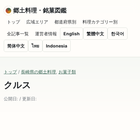
郷土料理・銘菓図鑑
トップ
広域エリア
都道府県別
料理カテゴリー別
全記事一覧
運営者情報
English
繁體中文
한국어
简体中文
ไทย
Indonesia
トップ
/
長崎県の郷土料理
,
お菓子類
クルス
公開日: / 更新日: