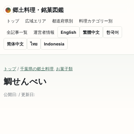
郷土料理・銘菓図鑑
トップ
広域エリア
都道府県別
料理カテゴリー別
全記事一覧
運営者情報
English
繁體中文
한국어
简体中文
ไทย
Indonesia
トップ
/
千葉県の郷土料理
,
お菓子類
鯛せんべい
公開日: / 更新日: