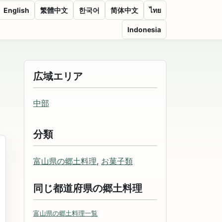
English
繁體中文
한국어
简体中文
ไทย
Indonesia
広域エリア
中部
分類
富山県の郷土料理
,
お菓子類
同じ都道府県の郷土料理
富山県の郷土料理一覧