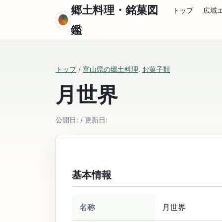
郷土料理・銘菓図
トップ
広域
鑑
トップ
/
富山県の郷土料理
,
お菓子類
月世界
公開日: / 更新日:
基本情報
名称
月世界