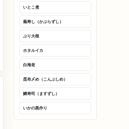
いとこ煮
蕪寿し（かぶらずし）
ぶり大根
ホタルイカ
白海老
昆布〆め（こんぶしめ）
鱒寿司（ますずし）
いかの黒作り