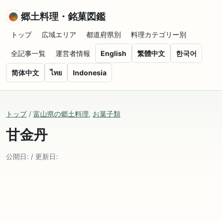
郷土料理・銘菓図鑑
トップ
広域エリア
都道府県別
料理カテゴリー別
全記事一覧
運営者情報
English
繁體中文
한국어
简体中文
ไทย
Indonesia
トップ
/
富山県の郷土料理
,
お菓子類
甘金丹
公開日: / 更新日: