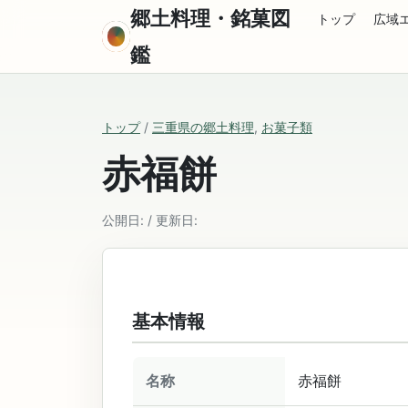
郷土料理・銘菓図
トップ
広域
鑑
トップ
/
三重県の郷土料理
,
お菓子類
赤福餅
公開日: / 更新日:
基本情報
名称
赤福餅