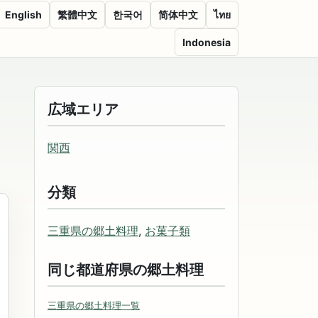
English
繁體中文
한국어
简体中文
ไทย
Indonesia
広域エリア
関西
分類
三重県の郷土料理
,
お菓子類
同じ都道府県の郷土料理
三重県の郷土料理一覧